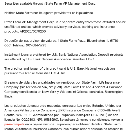
Securities available through State Farm VP Management Corp.
Neither State Farm nor its agents provide tax or legal advice.
State Farm VP Management Corp. is a separate entity from those affiliated and/or
unaffiliated entities which provide advisory services, banking and insurance
products. AP2025/02/0260
Dirección del supervisor de valores: 1 State Farm Plaza, Bloomington, IL 61710-
0001 Teléfono: 901-384-5793
Installment loans are offered by U.S. Bank National Association. Deposit products
are offered by U.S. Bank National Association. Member FDIC.
The creditor and issuer of this credit card is U.S. Bank National Association,
pursuant to a license from Visa U.S.A. Inc.
El seguro de vida y las anualidades son emitidos por State Farm Life Insurance
Company. (Sin licencia en MA, NY y WI) State Farm Life and Accident Assurance
Company (con licencia en New York y Wisconsin) Oficinas centrales, Bloomington,
Illinois.
Los productos de seguro de mascotas son suscritos en los Estados Unidos por
American Pet Insurance Company y ZPIC Insurance Company, 6100-4th Ave S,
Seattle, WA 98108. Administrado por Trupanion Managers USA, Inc. (CA: con
licencia No. 0G22803, NPN 9588590). Se aplican términos y condiciones, revise la
póliza completa
en la página web de Trupanion para obtener detalles. State Farm
Mutual Automobile Insurance Company, sus subsidiarias y afiliadas no ofrecen ni