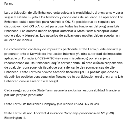
Farm.
La participación de Life Enhanced está sujeta a la elegibilidad del programa y varía
según el estado. Sujeto a los términos y condiciones del acuerdo. La aplicación Life
Enhanced está disponible para Android e iOS. Es posible que se requiera un
dispositivo móvil iOS o Android para usar todas las funciones del programa Life
Enhanced. Los clientes deben aceptar autorizar a State Farm a recopilar datos
sobre salud y bienestar. Los usuarios de aplicaciones móviles deben aceptar un
acuerdo de licencia.
De conformidad con la ley de impuestos pertinente, State Farm puede enviarte y
presentar ante el Servicio de Impuestos Internos y/u otra autoridad de impuestos
aplicable un Formulario 1099-MISC (ingresos misceláneos) por el canje de
recompensas de Life Enhanced, según corresponda. Tú eres el único responsable
de cualquier consecuencia fiscal que surja del canje de recompensas de Life
Enhanced. State Farm no provee asesoría fiscal ni legal. Es posible que desees
discutir las posibles consecuencias fiscales de tu participación en el programa Life
Enhanced con un asesor fiscal o legal.
Cada aseguradora de State Farm asume la exclusiva responsabilidad financiera
por sus propios productos.
State Farm Life Insurance Company (sin licencia en MA, NY ni WI)
State Farm Life and Accident Assurance Company (con licencia en NY y WI)
Bloomington, IL