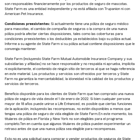
son responsables financieramente por los productos de seguro de mascotas.
State Farm es una entidad independiente y no está afiliada con Trupanion ni con
American Pet Insurance.
Condiciones preexistentes:
Si actualmente tiene una póliza de seguro médico
para mascotas, el cambio de compañía de seguros o la compra de una nueva
póliza podría afectar ciertas disposiciones, tales como las coberturas para
condiciones preexistentes o los deducibles ya establecidos bajo su póliza actual.
Informe a su agente de State Farm si su póliza actual contiene disposiciones que le
convenga mantener.
State Farm (incluyendo State Farm Mutual Automobile Insurance Company y sus
subsidiarias y afiliadas) no se hace responsable y no respalda ni aprueba, implícita
ni explícitamente, el contenido de ningún sitio de terceros al que se haga referencia
en este material. Los productos y servicios son ofrecidos por terceros y State
Farm no garantiza la mercantabilidad, la idoneidad ni la calidad de los productos y
servicios de terceros.
Beneficio disponible para los clientes de State Farm que han comprado una nueva
póliza de seguro de vida desde el 1 de enero de 2022. Si bien cualquier persona
mayor de 18 años puede unirse a Life Enhanced, es posible que ciertas funciones
de la aplicación, incluyendo las recompensas, no estén disponibles a menos que
tengas una póliza de seguro de vida elegible de State Farm.En este momento, los
titulares de póliza en Florida y New York no son elegibles para el programa
completo.Ten en cuenta que algunos titulares de póliza pueden experimentar un
retraso antes de que una nueva póliza sea elegible para recompensas.
Esto no es una solicitud para comprar o vender productos de seguros de State