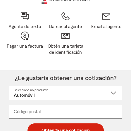
Agente de texto
Llamar al agente
Email al agente
Pagar una factura
Obtén una tarjeta
de identificación
¿Le gustaría obtener una cotización?
Seleccione un producto
Seleccione
un
nombre
de
producto
del
Código postal
Ingresa
Ingresa
_____
menú
un
un
desplegable
código
código
postal
postal
Obtenga una cotización