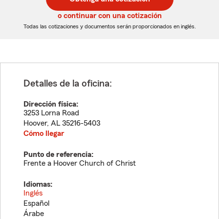
de
de
5
5
o continuar con una cotización
dígitos
dígitos
Todas las cotizaciones y documentos serán proporcionados en inglés.
Detalles de la oficina:
Dirección física:
3253 Lorna Road
Hoover
,
AL
35216-5403
Cómo llegar
Punto de referencia:
Frente a Hoover Church of Christ
Idiomas:
Inglés
Español
Árabe