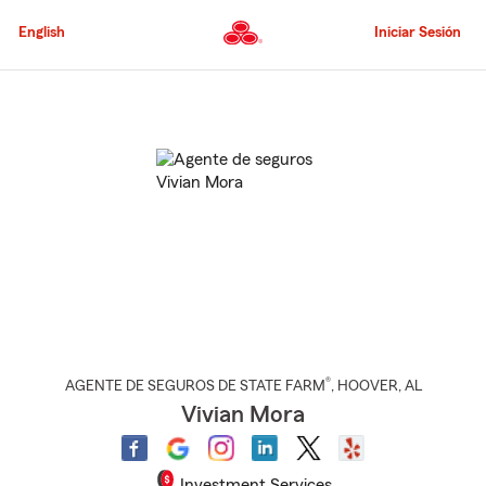
Pasar
al
English
Iniciar Sesión
contenido
principal
Comienzo
del
contenido
principal
®
AGENTE DE SEGUROS DE STATE FARM
,
HOOVER
, AL
Vivian Mora
Investment Services